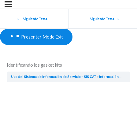
Enter
Presenter
Mode
Siguiente Tema
Siguiente Tema
Presenter Mode
Exit
Identificando los gasket kits
Uso del Sistema de Información de Servicio – SIS CAT
Información previa para hacer un listado de repuestos