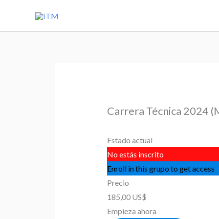
Ir
al
contenido
Carrera Técnica 2024 (
Estado actual
No estás inscrito
Enroll in this grupo to get access
Precio
185,00 US$
Empieza ahora