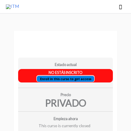
Ir
Men
al
princ
contenido
Estado actual
NO ESTÁS INSCRITO
Enroll in this curso to get access
Precio
PRIVADO
Empieza ahora
This curso is currently closed