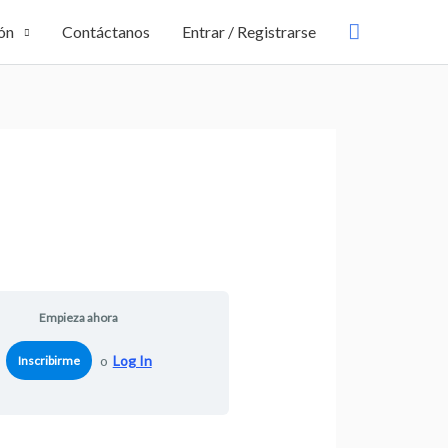
Buscar
ón
Contáctanos
Entrar / Registrarse
Empieza ahora
o
Log In
Inscribirme