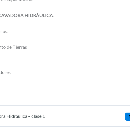
XCAVADORA HIDRÁULICA
.
rsos:
to de Tierras
adores
ra Hidráulica – clase 1