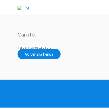
Ir
al
contenido
Carrito
Tu carrito está vacío.
Volver a la tienda